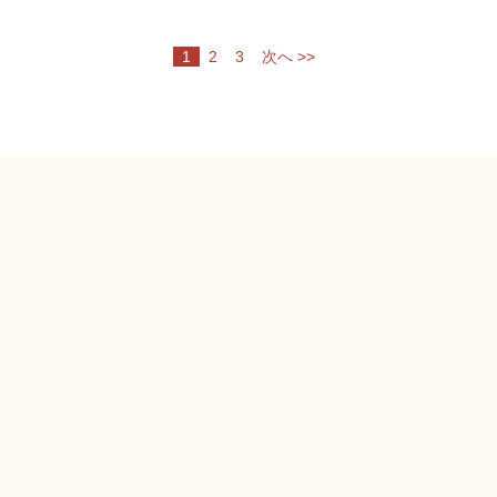
1
2
3
次へ >>